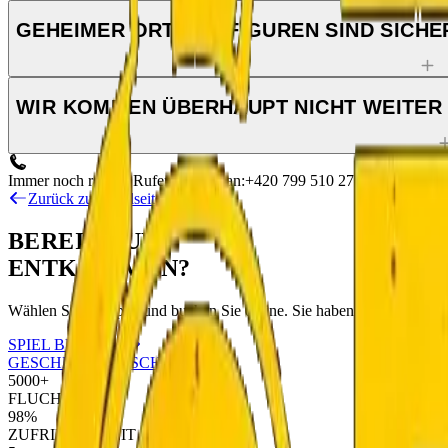
GEHEIMER ORT: DIE FIGUREN SIND SICHE
WIR KOMMEN ÜBERHAUPT NICHT WEITER 
Immer noch ratlos? Rufen Sie uns an:
+420 799 510 277
+420 604 45
Zurück zur Spielseite
BEREIT ZUM
ENTKOMMEN?
Wählen Sie Ihr Spiel und buchen Sie online. Sie haben 60 Minuten,
SPIEL BUCHEN
GESCHENKGUTSCHEINE
5000+
FLUCHTEN
98%
ZUFRIEDENHEIT