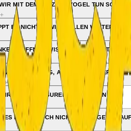
 WIR MIT DEM LETZTEN VOGEL TUN SOLLEN
PPT ES NICHT — WIR WOLLEN WEITER
NKE GEÖFFNET, WISSEN ABER NICHT WEIT
 HÄNDEN RICHTIG, ABER ES PASSIERT NICH
 WIR MIT DEN FIGUREN TUN SOLLEN
T ES IMMER NOCH NICHT — WIR GEBEN AU