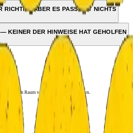
R RICHTIG, ABER ES PASSIERT NICHTS
— KEINER DER HINWEISE HAT GEHOLFEN
6 720
 um aus einem Raum voller Rätsel zu entkommen.