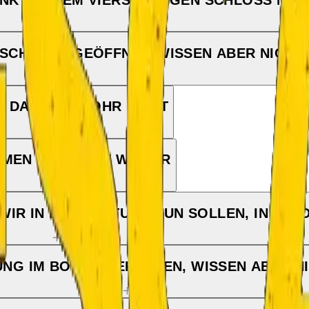
 SCHRANK GEÖFFNET, WISSEN ABER NICHT
U DAS FERNROHR DIENT
MEN WIR NICHT WEITER
IR IN DIE RICHTUNG TUN SOLLEN, IN DIE D
UNG IM BODEN GEFUNDEN, WISSEN ABER NI