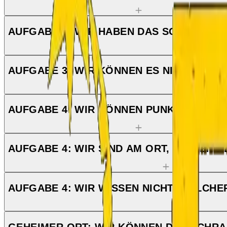
AUFGABE 3: WIR HABEN DAS SCHILD AN 
AUFGABE 3: WIR KÖNNEN ES NICHT LÖSE
AUFGABE 4: WIR KÖNNEN PUNKT 4 NICHT 
AUFGABE 4: WIR SIND AM ORT, WISSEN A
AUFGABE 4: WIR WISSEN NICHT, WELCHER
GEHEIMER ORT: WIR KÖNNEN DEN SCHRA