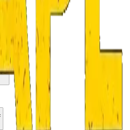
ER
TS
F