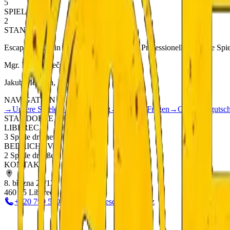
5
SPIELE
2
STANDORTE
Escape Rooms in Liberec und Bedřichov. Professionell gestaltete Spie
Mgr. Petr Němeček, IČ: 01901567
Jakub Metlička, IČ: 86833740
NAVIGATION
→
Unsere Spiele
→
Teambuilding
→
Häufige Fragen
→
Geschenkgutsch
STANDORTE
LIBEREC
3 Spiele drinnen
BEDŘICHOV
2 Spiele draußen
KONTAKT
8. března 20/12
460 05 Liberec
+420 799 510 277
info@escapeboom.cz