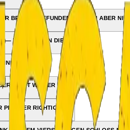
DER BRÜCKE GEFUNDEN, WISSEN ABER NIC
N — WIR WOLLEN DIE LÖSUNG.
FINDEN.
BER NICHT WEITER
 PILZ DER RICHTIGE IST
NK MIT DEM VIERSTELLIGEN SCHLOSS NIC