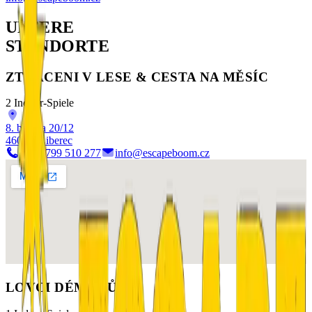
UNSERE
STANDORTE
ZTRACENI V LESE & CESTA NA MĚSÍC
2 Indoor-Spiele
8. března 20/12
460 05 Liberec
+420 799 510 277
info@escapeboom.cz
LOVCI DÉMONŮ