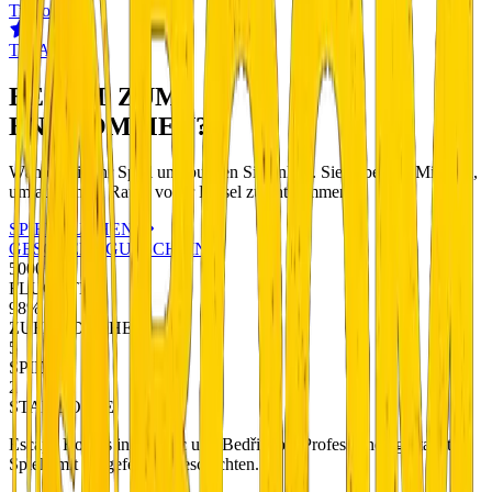
TikTok
TripAdvisor
BEREIT ZUM
ENTKOMMEN?
Wählen Sie Ihr Spiel und buchen Sie online. Sie haben 60 Minuten,
um aus einem Raum voller Rätsel zu entkommen.
SPIEL BUCHEN
GESCHENKGUTSCHEINE
5000+
FLUCHTEN
98%
ZUFRIEDENHEIT
5
SPIELE
2
STANDORTE
Escape Rooms in Liberec und Bedřichov. Professionell gestaltete
Spiele mit ausgefeilten Geschichten.