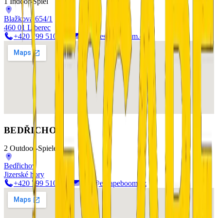
1 Indoor-Spiel
Blažkova 654/1
460 01 Liberec
+420 799 510 277
info@escapeboom.cz
BEDŘICHOV
2 Outdoor-Spiele
Bedřichov
Jizerské hory
+420 799 510 277
info@escapeboom.cz