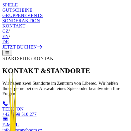
SPIELE
GUTSCHEINE
GRUPPENEVENTS
SONDERAKTION
KONTAKT
CZ
/
EN
/
DE
JETZT BUCHEN
STARTSEITE / KONTAKT
KONTAKT &
STANDORTE
Wir haben zwei Standorte im Zentrum von Liberec. Wir helfen
Ihnen gerne bei der Auswahl eines Spiels oder beantworten Ihre
Fragen.
TELEFON
+420 799 510 277
E-MAIL
info@escapeboom.cz