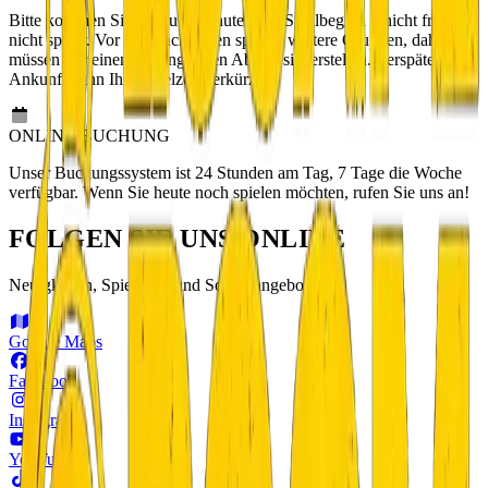
Bitte kommen Sie genau 5 Minuten vor Spielbeginn – nicht früher,
nicht später. Vor und nach Ihnen spielen weitere Gruppen, daher
müssen wir einen reibungslosen Ablauf sicherstellen. Verspätete
Ankunft kann Ihre Spielzeit verkürzen.
ONLINE-BUCHUNG
Unser Buchungssystem ist 24 Stunden am Tag, 7 Tage die Woche
verfügbar. Wenn Sie heute noch spielen möchten, rufen Sie uns an!
FOLGEN SIE UNS
ONLINE
Neuigkeiten, Spielfotos und Sonderangebote
Google Maps
Facebook
Instagram
YouTube