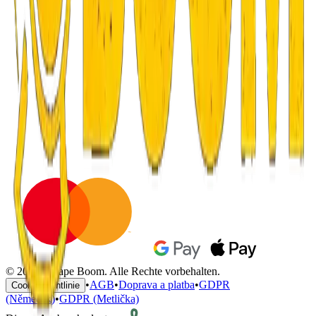
© 2026 Escape Boom. Alle Rechte vorbehalten.
•
AGB
•
Doprava a platba
•
GDPR
Cookie-Richtlinie
(Němeček)
•
GDPR (Metlička)