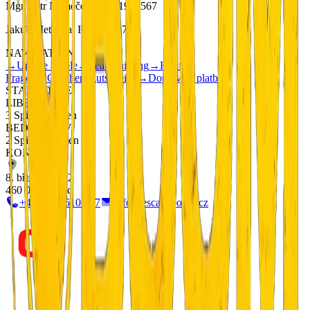
Mgr. Petr Němeček, IČ: 01901567
Jakub Metlička, IČ: 86833740
NAVIGATION
→
Unsere Spiele
→
Teambuilding
→
Häufige
Fragen
→
Geschenkgutscheine
→
Doprava a platba
STANDORTE
LIBEREC
3 Spiele drinnen
BEDŘICHOV
2 Spiele draußen
KONTAKT
8. března 20/12
460 05 Liberec
+420 799 510 277
info@escapeboom.cz