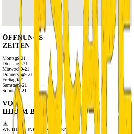
ÖFFNUNGS
ZEITEN
Montag
9-21
Dienstag
9-21
Mittwoch
9-21
Donnerstag
9-21
Freitag
9-21
Samstag
9-21
Sonntag
9-21
VOR
IHREM BESUCH
WICHTIGE INFORMATIONEN