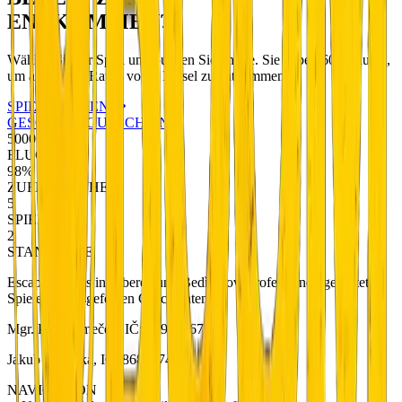
ENTKOMMEN?
Wählen Sie Ihr Spiel und buchen Sie online. Sie haben 60 Minuten,
um aus einem Raum voller Rätsel zu entkommen.
SPIEL BUCHEN
GESCHENKGUTSCHEINE
5000+
FLUCHTEN
98%
ZUFRIEDENHEIT
5
SPIELE
2
STANDORTE
Escape Rooms in Liberec und Bedřichov. Professionell gestaltete
Spiele mit ausgefeilten Geschichten.
Mgr. Petr Němeček, IČ: 01901567
Jakub Metlička, IČ: 86833740
NAVIGATION