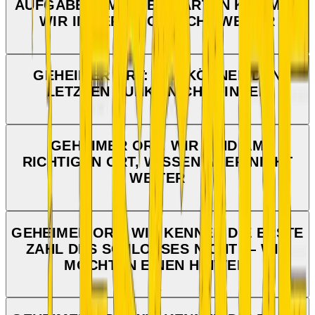
AUFGABE 4: MIT DEN KARTEN KOMMEN
WIR IMMER NOCH NICHT WEITER
GEHEIMER ORT: WIR KÖNNEN DEN
LETZTEN PUNKT NICHT FINDEN
GEHEIMER ORT: WIR SIND AM
RICHTIGEN ORT, WISSEN ABER NICHT
WEITER
GEHEIMER ORT: WIR KENNEN DIE ERSTE
ZAHL DES SCHLOSSES NICHT — WIR
MÖCHTEN EINEN HINWEIS