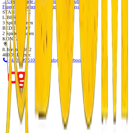
→
Unsere Spiele
→
Teambuilding
→
Häufige
Fragen
→
Geschenkgutscheine
→
Doprava a platba
STANDORTE
LIBEREC
3 Spiele drinnen
BEDŘICHOV
2 Spiele draußen
KONTAKT
8. března 20/12
460 05 Liberec
+420 799 510 277
info@escapeboom.cz