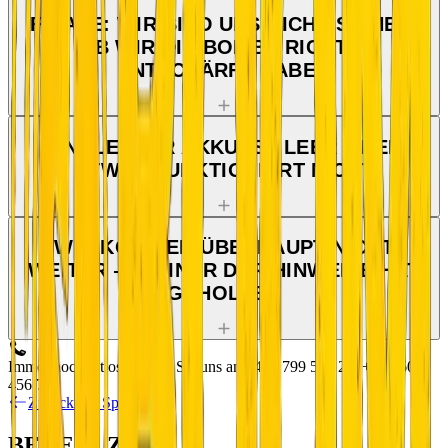
FINALE: WIR SIND UNS NICHT SICHER,
OB WIR DIE BOMBE RICHTIG
ENTSCHÄRFT HABEN
FINALE: DER AKKU IST LEER ODER
ETWAS FUNKTIONIERT NICHT
WIR KOMMEN ÜBERHAUPT NICHT
WEITER — KEINER DER HINWEISE HAT
GEHOLFEN
Immer noch ratlos? Rufen Sie uns an:
+420 799 510 277
+420 604
456 720
Zurück zur Spielseite
BEREIT ZUM