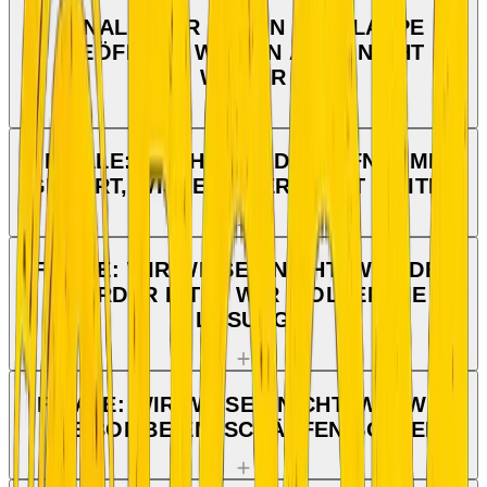
FINALE: WIR HABEN DIE KLAPPE
GEÖFFNET, WISSEN ABER NICHT
WEITER
FINALE: WIR HABEN DIE AUFNAHME
GEHÖRT, WISSEN ABER NICHT WEITER
FINALE: WIR WISSEN NICHT, WER DER
MÖRDER IST — WIR WOLLEN DIE
LÖSUNG
FINALE: WIR WISSEN NICHT, WIE WIR
DIE BOMBE ENTSCHÄRFEN SOLLEN