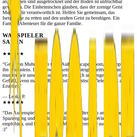
an, Brunnen sind ausgetrocknet und der Boden ist unfruchtbar
geworden. Die Einheimischen glauben, dass der zornige Geist
Muhu dafür verantwortlich ist. Helfen Sie gemeinsam, das
Isergebirge zu retten und den uralten Geist zu beruhigen. Ein
Fantasy-Abenteuer für die ganze Familie.
WAS SPIELER
SAGEN
★★★★★
“
Geist von Muhu — ein toller Außen-Escape-Room, ich empfehle
ihn wärmstens. Der Schwierigkeitsgrad steigt schrittweise; am Ende
mussten wir unsere grauen Zellen wirklich anstrengen, aber das
Gefühl, wenn man das Rätsel löst! Fantastisch. Vielen Dank an die
Ersteller.
”
—
Lenka P.
★★★★★
“
Das Außenspiel hat uns sehr gut unterhalten. Ein angenehmer
Spaziergang und ein sehr freundlicher Umgang. Wärmstens
empfohlen, und beim nächsten Mal probieren wir auch andere aus.
:)
”