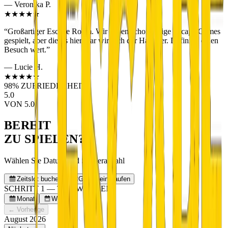
—
Veronika P.
★★★★★
“
Großartiger Escape Room. Wir haben schon einige Escape Games
gespielt, aber dieses hier war wirklich der Hammer. Definitiv einen
Besuch wert.
”
—
Lucie H.
★★★★★
98% ZUFRIEDENHEIT
5.0
VON 5.0
BEREIT
ZU SPIELEN?
Wählen Sie Datum und Spieleranzahl
Zeitslot buchen
Gutschein kaufen
SCHRITT 1 — TAG WÄHLEN
Monat
Woche
← Vorherige
August 2026