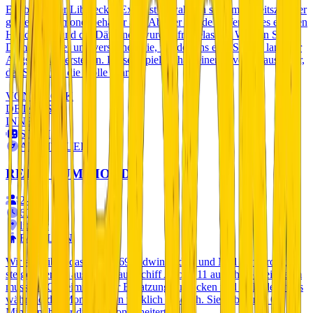
Ein bekannter Liberecker Exorzist bewahrt in seinem Arbeitszimmer
geweihte Dämonenbehälter auf. Aber er wurde Opfer seines eigenen
Handwerks und die Dämonen wurden freigelassen. Werden Sie
Dämonenjäger und versuchen Sie, mindestens eine Stunde lang der
Angst zu widerstehen. Dieses Spiel enthält einen Live-Schauspieler,
der Sie durch die Hölle führt...
VON
520
CZK
DETAILS
INNEN
SCI-FI
ABENTEUER
REISE ZUM MOND
2
-
5
60
'
liberec
FAMILIEN
Wir schreiben das Jahr 1969. Edwin Aldrin und Neil Armstrong
steigen gerade aus dem Raumschiff Apollo 11 aus. Ihr Geheimteam
muss die Geheimnisse der Besatzung aufdecken und enthüllen, was
während der Mondmission wirklich geschah. Sie haben nur 60
Minuten, bevor die Mission scheitert...