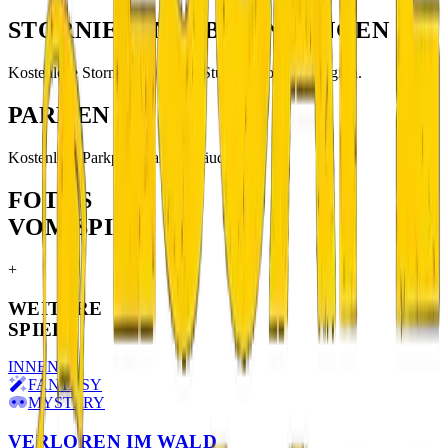
STORNIERUNGSBEDINGUNGEN
Kostenlose Stornierung bis 24 Stunden vor Spielbeginn.
PARKEN
Kostenlose Parkplätze am Gebäude.
FOTOS
VOM SPIEL
+
WEITERE
SPIELE
INNEN
FANTASY
MYSTERY
VERLOREN IM WALD