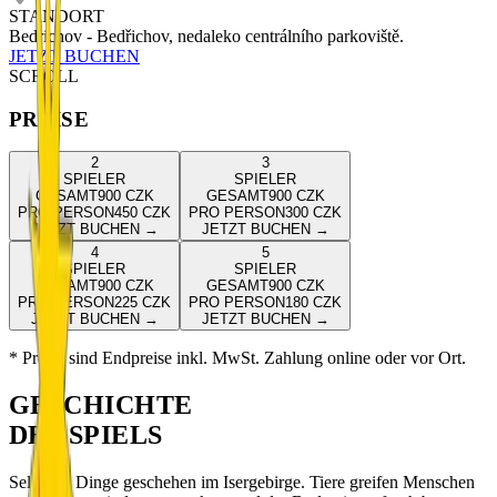
STANDORT
Bedrichov - Bedřichov, nedaleko centrálního parkoviště.
JETZT BUCHEN
SCROLL
PREISE
2
3
SPIELER
SPIELER
GESAMT
900
CZK
GESAMT
900
CZK
PRO PERSON
450
CZK
PRO PERSON
300
CZK
JETZT BUCHEN
→
JETZT BUCHEN
→
4
5
SPIELER
SPIELER
GESAMT
900
CZK
GESAMT
900
CZK
PRO PERSON
225
CZK
PRO PERSON
180
CZK
JETZT BUCHEN
→
JETZT BUCHEN
→
* Preise sind Endpreise inkl. MwSt. Zahlung online oder vor Ort.
GESCHICHTE
DES SPIELS
Seltsame Dinge geschehen im Isergebirge. Tiere greifen Menschen