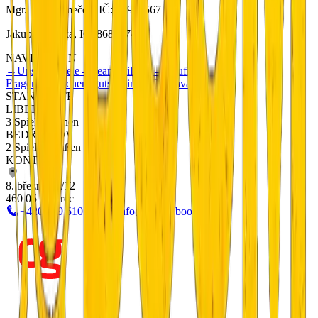
Mgr. Petr Němeček, IČ: 01901567
Jakub Metlička, IČ: 86833740
NAVIGATION
→
Unsere Spiele
→
Teambuilding
→
Häufige
Fragen
→
Geschenkgutscheine
→
Doprava a platba
STANDORTE
LIBEREC
3 Spiele drinnen
BEDŘICHOV
2 Spiele draußen
KONTAKT
8. března 20/12
460 05 Liberec
+420 799 510 277
info@escapeboom.cz