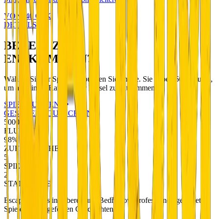
VON
340
CZK
DETAILS
BEREIT ZUM
ENTKOMMEN?
Wählen Sie Ihr Spiel und buchen Sie online. Sie haben 60 Minuten,
um aus einem Raum voller Rätsel zu entkommen.
SPIEL BUCHEN
GESCHENKGUTSCHEINE
5000+
FLUCHTEN
98%
ZUFRIEDENHEIT
5
SPIELE
2
STANDORTE
Escape Rooms in Liberec und Bedřichov. Professionell gestaltete
Spiele mit ausgefeilten Geschichten.