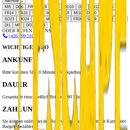
Nächste →
MI
5
DO
6
FR
7
SA
8
SO
9
MO
10
DI
11
MI
12
DO
13
FR
14
SA
15
SO
16
MO
17
DI
18
MI
19
DO
20
FR
21
SA
22
SO
23
MO
24
DI
25
MI
26
DO
27
FR
28
SA
29
SO
30
MO
31
DI
1
MI
2
DO
3
FR
4
ODER RUFEN SIE UNS AN
+420 799 510 277
WICHTIGE INFO
ANKUNFT
Bitte kommen Sie 10 Minuten vor Spielbeginn.
DAUER
Gesamtzeit einschließlich Briefing: 80 Minuten
ZAHLUNG
Sie können online bei der Reservierung oder vor Ort mit Karte oder
Bargeld bezahlen.