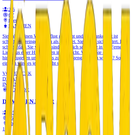
2
-
6
60
'
liberec
FAMILIEN
Sie haben einen Waldausflug gemacht und die Dunkelheit ist
schneller hereingebrochen als erwartet. Sie haben sich verirrt. Es
scheint, dass Sie verloren sind. Plötzlich sehen Sie in der Ferne ein
Licht aus einer Hütte mitten im Dickicht. Wagen Sie es,
hineinzugehen und dort bis zum Morgengrauen zu warten? So
einfach wird es jedoch nicht sein...
VON
333
CZK
DETAILS
INNEN
HORROR
DÄMONENJÄGER
2
-
5
75
'
liberec
15+