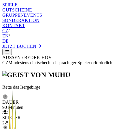
SPIELE
GUTSCHEINE
GRUPPENEVENTS
SONDERAKTION
KONTAKT
CZ
/
EN
/
DE
JETZT BUCHEN
AUSSEN
/
BEDRICHOV
CZ
Mindestens ein tschechischsprachiger Spieler erforderlich
Rette das Isergebirge
DAUER
90
Minuten
SPIELER
2
-
5